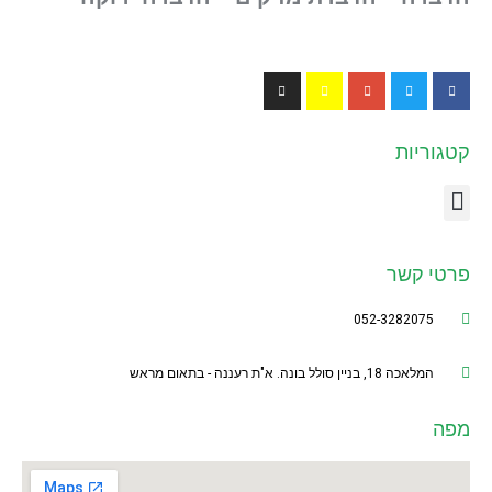
סמן קישורים
font_download
לאפס
cached
את
כל
האפשרויות
קטגוריות
פרטי קשר
052-3282075
המלאכה 18, בניין סולל בונה. א"ת רעננה - בתאום מראש
מפה