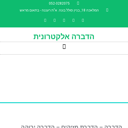
052-3282075
המלאכה 18, בניין סולל בונה. א"ת רעננה - בתאום מראש
השבת את ההבזקים
visibility_off
סמן כותרות
הדברה אלקטרונית
title
צבע רקע
settings
זום (הקטנה)
zoom_out
זום (הגדלה)
zoom_in
הקטנת גופן
remove_circle_outline
הגדלת גופן
add_circle_outline
גופן קריא
spellcheck
ניגודיות בהירה
brightness_high
ניגודיות כהה
brightness_low
הוסף קו תחתון לקישורים
format_underlined
הדברה – הדברת מזיקים – הדברה ירוקה