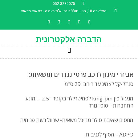
052-3282075
המלאכה 18, בניין סולל בונה. א"ת רעננה - בתאום מראש
השבת את ההבזקים
visibility_off
סמן כותרות
הדברה אלקטרונית
title
צבע רקע
settings
זום (הקטנה)
zoom_out
זום (הגדלה)
zoom_in
אביזרי מיגון לרכב פרטי נגררים ומשאיות:
הקטנת גופן
remove_circle_outline
סנדל-קל לצמיג עד רוחב 29 ס"מ
הגדלת גופן
add_circle_outline
מנעול פין king-pin לסמיטריילר בקוטר "2.5 – מונע
גופן קריא
spellcheck
התחברות " סוס" גורר
ניגודיות בהירה
brightness_high
מחסום שאיבת סולר ממיכל משאית- שרוול רשת פנימית
ניגודיות כהה
brightness_low
הוסף קו תחתון לקישורים
format_underlined
ADPO – הסוף לגניבות