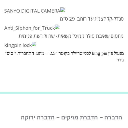
סמן קישורים
font_download
לאפס
cached
סנדל-קל לצמיג עד רוחב 29 ס"מ
את
כל
האפשרויות
מחסום שאיבת סולר ממיכל משאית- שרוול רשת פנימית
מנעול פין
king-pin
לסמיטריילר בקוטר "2.5
–
מונע התחברות " סוס"
גורר
הדברה – הדברת מזיקים – הדברה ירוקה