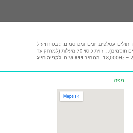
תולים, עטלפים, יונים, ומכרסמים. :: בטוח ויעיל
ללא רעלים וכימיקלים. :: הפעלה ע"י בטריה9v x2 או חיבור לשקע 220v. :: שטח כיסוי 85 מ"ר (לחלל פתוח ללא חפצים חוסמים). :: זווית כיסוי 70 מעלות (למרחק עד
המחיר 899 ש"ח לקנייה חייג
מפה