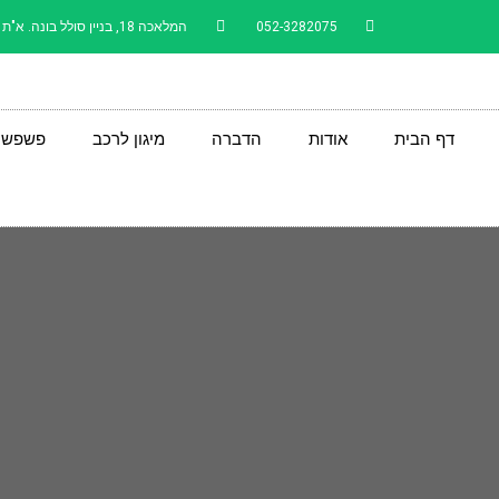
052-3282075
המלאכה 18, בניין סולל בונה. א"ת רעננה - בתאום מראש
דף הבית
אודות
הדברה
מיגון לרכב
פשפשי